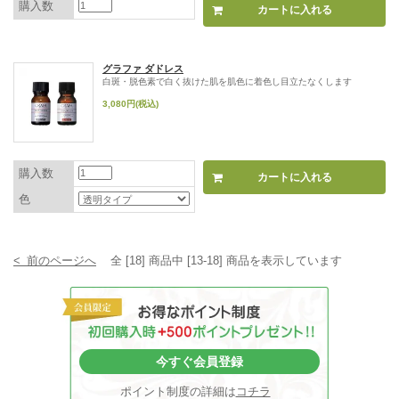
購入数
グラファ ダドレス
白斑・脱色素で白く抜けた肌を肌色に着色し目立たなくします
3,080円(税込)
購入数
色
< 前のページへ
全 [18] 商品中 [13-18] 商品を表示しています
今すぐ会員登録
ポイント制度の詳細は
コチラ