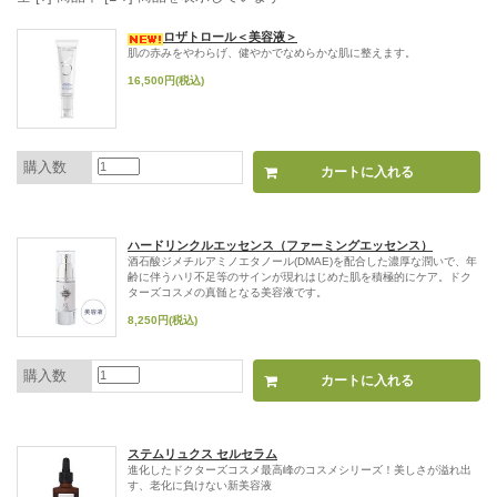
ロザトロール＜美容液＞
肌の赤みをやわらげ、健やかでなめらかな肌に整えます。
16,500円(税込)
購入数
ハードリンクルエッセンス（ファーミングエッセンス）
酒石酸ジメチルアミノエタノール(DMAE)を配合した濃厚な潤いで、年
齢に伴うハリ不足等のサインが現れはじめた肌を積極的にケア。ドク
ターズコスメの真髄となる美容液です。
8,250円(税込)
購入数
ステムリュクス セルセラム
進化したドクターズコスメ最高峰のコスメシリーズ！美しさが溢れ出
す、老化に負けない新美容液