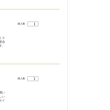
購入数
くス
配合
す。
購入数
潤い
しい
エイ