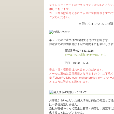
※クレジットカードのセキュリティはSSLというシ
用しております。
カード番号は暗号化されて安全に送信されますので
ご安心ください。
≫ 詳しくはこちらをご確認
ネットでのご注文は24時間受け付けております。
お電話でのお問合せは下記の時間帯にお願いします
電話番号:077-531-2116
メールでのお問い合わせはこちら
平日 10:00～17:30
※土・日・祝祭日はお休みをいただきます。
メールの返信は翌営業日となりますので、ご了承く
※「shop@o-labo-cosme.shop-pro.jp」からの
きるように設定をお願いします。
お客様からいただいた個人情報は商品の発送とご連
は一切使用致しません。
当社が責任をもって安全に蓄積・保管し、第三者に
供することはございません。