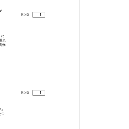
グ
購入数
した
現れ
真髄
購入数
A」
たジ