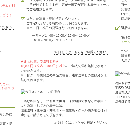
ご注文確認（前払いの場合はご入金確認）の翌日発送をこ
せん
ころがけておりますが、万が一出荷が遅れる場合はメール
万一
ステムを利
でご連絡致します。
到着
いに
、どうぞ
また、配送日・時間指定も承ります。
商品
ご指定いただける時間帯は以下になります。
ください。
※土・日・祝日の発送は行っておりません。
返品
午前中／14:00～16:00／ 16:00～18:00／
電話番号
18:00～20:00／19:00～21:00
メー
。
〒520
≫ 詳しくはこちらをご確認ください。
滋賀県
大津
★まとめ買いで送料無料★
18,000円（税込19,800円）以上
のご購入で送料無料とさせて
いただきます。
※一部クール便発送の商品の場合、通常送料との差額分を頂
戴しております。
有限会社
ださい。
〒520-083
メールを受信で
滋賀県大津
TEL:077-
正当な理由なく、代引受取拒否・保管期限切れなどの事由に
店舗運営
より返送されてきた場合には、
往復送料（北海道・沖縄県・一部離島・クール便の場合は別
絡以外に
途）をご請求させて頂きます。
≫ 詳しくはこちらをご確認ください。
譲渡・提