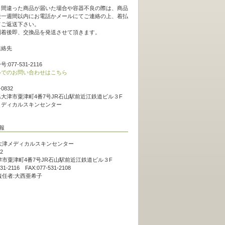
。
、間違った商品が届いた場合や容器不良の際は、商品
後一週間以内にお電話かメールにてご連絡の上、着払
てご返送下さい。
到着後即、交換品を発送させて頂きます。
連絡先
:077-531-2116
ルでのお問い合わせはこちら
-0832
大津市粟津町4番7号JR石山駅前近江鉄道ビル３F
メディカルスキンセンター
大津メディカルスキンセンター
2
市粟津町4番7号JR石山駅前近江鉄道ビル３F
531-2116 FAX:077-531-2108
責任者:大西亜希子