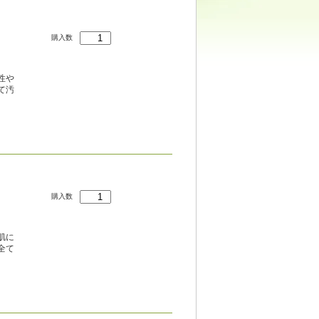
購入数
性や
て汚
購入数
肌に
全て