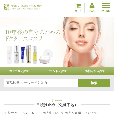
カテゴリで探す
ブランドで探す
お悩みから探す
検索
Sunscreen
日焼け止め（化粧下地）
< 前のページへ
全 [18] 商品中 [13-18] 商品を表示しています