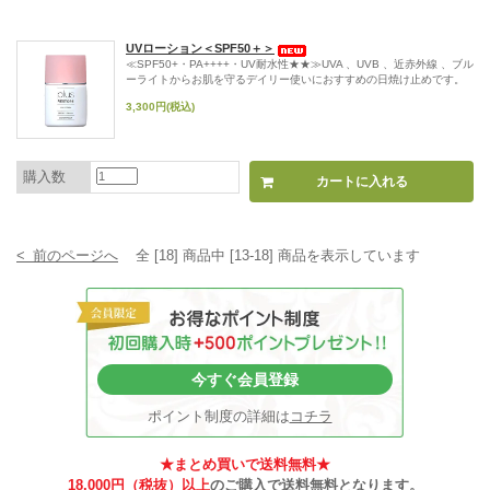
UVローション＜SPF50＋＞
≪SPF50+・PA++++・UV耐水性★★≫UVA 、UVB 、近赤外線 、ブル
ーライトからお肌を守るデイリー使いにおすすめの日焼け止めです。
3,300円(税込)
購入数
< 前のページへ
全 [18] 商品中 [13-18] 商品を表示しています
今すぐ会員登録
ポイント制度の詳細は
コチラ
★まとめ買いで送料無料★
18,000円（税抜）以上
のご購入で送料無料となります。