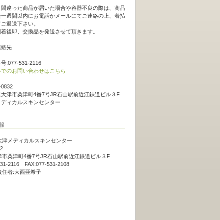
。
、間違った商品が届いた場合や容器不良の際は、商品
後一週間以内にお電話かメールにてご連絡の上、着払
てご返送下さい。
到着後即、交換品を発送させて頂きます。
連絡先
:077-531-2116
ルでのお問い合わせはこちら
-0832
大津市粟津町4番7号JR石山駅前近江鉄道ビル３F
メディカルスキンセンター
大津メディカルスキンセンター
2
市粟津町4番7号JR石山駅前近江鉄道ビル３F
531-2116 FAX:077-531-2108
責任者:大西亜希子