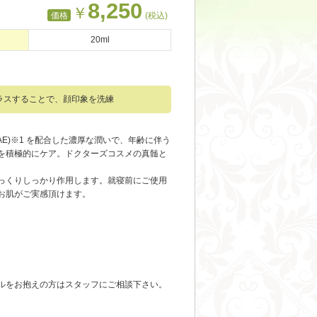
8,250
￥
価格
(税込)
20ml
ラスすることで、顔印象を洗練
AE)※1 を配合した濃厚な潤いで、年齢に伴う
を積極的にケア。ドクターズコスメの真髄と
っくりしっかり作用します。就寝前にご使用
お肌がご実感頂けます。
ルをお抱えの方はスタッフにご相談下さい。