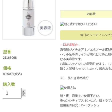
内容量
毎日のルーティンへプ
～DMAE配合～
酒石酸ジメチルアミノエタノール(DM
型番
ハリ不足等のサインが現れはじめた肌
21168068
なる美容液です。
お肌にスッとなじみ浸透性がよく、じ
価格
頂くと翌朝もっちりしたハリ感のある
8,250円(税込)
※1 肌引き締め成分
購入数
朝・夜 適量をご使用下さい。
※センシティブスキンなど、肌トラブ
使用量の目安：2～3プッシュ