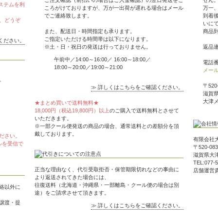
ご注文確認（前払いの場合はご入金確認）の翌日発送をこ
せん
ステムを利
ころがけておりますが、万が一出荷が遅れる場合はメール
万一
でご連絡致します。
到着
、どうぞ
いに
また、配送日・時間指定も承ります。
商品
ご指定いただける時間帯は以下になります。
ください。
※土・日・祝日の発送は行っておりません。
返品
午前中／14:00～16:00／ 16:00～18:00／
電話番号
18:00～20:00／19:00～21:00
メー
。
〒520
≫ 詳しくはこちらをご確認ください。
滋賀県
大津
★まとめ買いで送料無料★
18,000円（税込19,800円）以上
のご購入で送料無料とさせて
いただきます。
※一部クール便発送の商品の場合、通常送料との差額分を頂
戴しております。
ださい。
有限会社
メールを受信で
〒520-083
滋賀県大津
TEL:077-
正当な理由なく、代引受取拒否・保管期限切れなどの事由に
店舗運営
より返送されてきた場合には、
往復送料（北海道・沖縄県・一部離島・クール便の場合は別
絡以外に
途）をご請求させて頂きます。
譲渡・提
≫ 詳しくはこちらをご確認ください。