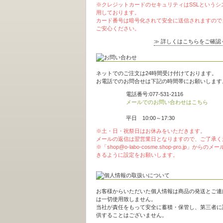
※クレジットカードのセキュリティはSSLというシ
用しております。
カード番号は暗号化されて安全に送信されますので
ご安心ください。
≫ 詳しくはこちらをご確認
ネットでのご注文は24時間受け付けております。
お電話でのお問合せは下記の時間帯にお願いします
電話番号:077-531-2116
メールでのお問い合わせはこちら
平日 10:00～17:30
※土・日・祝祭日はお休みをいただきます。
メールの返信は翌営業日となりますので、ご了承く
※「shop@o-labo-cosme.shop-pro.jp」からの
きるように設定をお願いします。
お客様からいただいた個人情報は商品の発送とご連
は一切使用致しません。
当社が責任をもって安全に蓄積・保管し、第三者に
供することはございません。