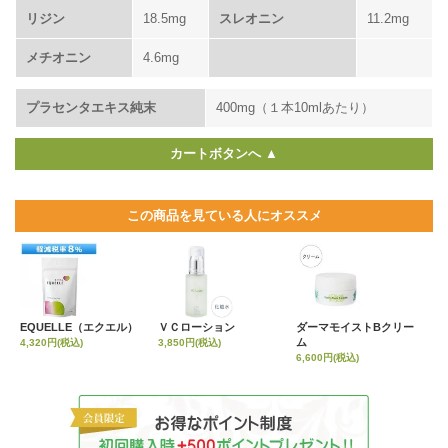
リジン
18.5mg
スレオニン
11.2mg
メチオニン
4.6mg
プラセンタエキス純末
400mg（１本10mlあたり）
カートボタンへ ▲
この商品を見ている人にオススメ
EQUELLE（エクエル）
ＶＣローション
ダーマモイストBクリー
ム
4,320円(税込)
3,850円(税込)
6,600円(税込)