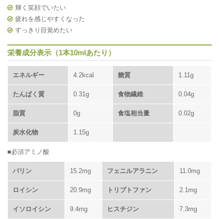
輝く笑顔でいたい
疲れを感じやすくなった
すっきり目覚めたい
栄養成分表示（1本10mlあたり）
エネルギー
4.2kcal
糖質
1.11g
たんぱく質
0.31g
食物繊維
0.04g
脂質
0g
食塩相当量
0.02g
炭水化物
1.15g
■必須アミノ酸
バリン
15.2mg
フェニルアラニン
11.0mg
ロイシン
20.9mg
トリプトファン
2.1mg
イソロイシン
9.4mg
ヒスチジン
7.3mg