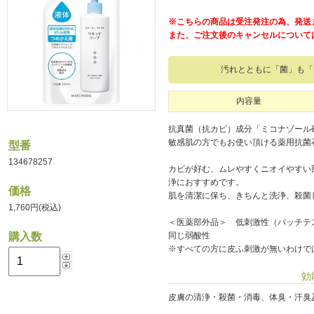
※こちらの商品は受注発注の為、発送
また、ご注文後のキャンセルについて
汚れとともに「菌」も「
内容量
抗真菌（抗カビ）成分「ミコナゾール
敏感肌の方でもお使い頂ける薬用抗菌
型番
134678257
カビが好む、ムレやすくニオイやすい
浄におすすめです。
価格
肌を清潔に保ち、きちんと洗浄、殺菌
1,760円(税込)
＜医薬部外品＞ 低刺激性（パッチテ
購入数
同じ弱酸性
※すべての方に皮ふ刺激が無いわけで
効
皮膚の清浄・殺菌・消毒、体臭・汗臭