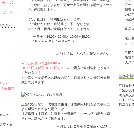
ご注文確認（前払いの場合はご入金確認）の翌日発送をこ
せん
ステムを利
ころがけておりますが、万が一出荷が遅れる場合はメール
万一
でご連絡致します。
到着
、どうぞ
いに
また、配送日・時間指定も承ります。
商品
ご指定いただける時間帯は以下になります。
ください。
※土・日・祝日の発送は行っておりません。
返品
午前中／14:00～16:00／ 16:00～18:00／
電話番号
18:00～20:00／19:00～21:00
メー
。
〒520
≫ 詳しくはこちらをご確認ください。
滋賀県
大津
★まとめ買いで送料無料★
18,000円（税込19,800円）以上
のご購入で送料無料とさせて
いただきます。
※一部クール便発送の商品の場合、通常送料との差額分を頂
戴しております。
ださい。
有限会社
メールを受信で
〒520-083
滋賀県大津
TEL:077-
正当な理由なく、代引受取拒否・保管期限切れなどの事由に
店舗運営
より返送されてきた場合には、
往復送料（北海道・沖縄県・一部離島・クール便の場合は別
絡以外に
途）をご請求させて頂きます。
譲渡・提
≫ 詳しくはこちらをご確認ください。