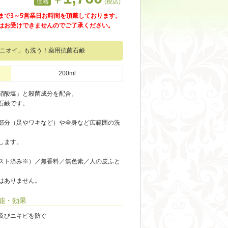
価格
(税込)
まで3～5営業日お時間を頂戴しております。
はお受けできませんのでご了承ください。
ニオイ」も洗う！薬用抗菌石鹸
200ml
硝酸塩」と殺菌成分を配合。
石鹸です。
部分（足やワキなど）や全身など広範囲の洗
します。
スト済み※）／無香料／無色素／人の皮ふと
はありません。
能・効果
及びニキビを防ぐ