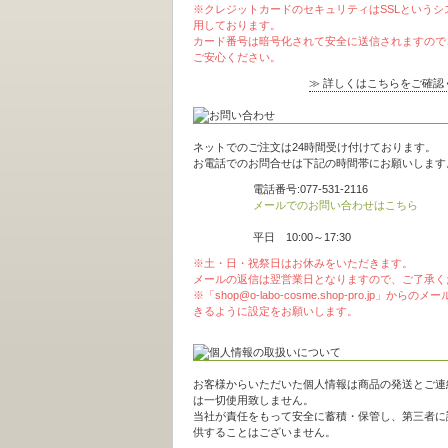
※クレジットカードのセキュリティはSSLというシ
用しております。
カード番号は暗号化されて安全に送信されますので
ご安心ください。
≫ 詳しくはこちらをご確認
ネットでのご注文は24時間受け付けております。
お電話でのお問合せは下記の時間帯にお願いします
電話番号:077-531-2116
メールでのお問い合わせはこちら
平日 10:00～17:30
※土・日・祝祭日はお休みをいただきます。
メールの返信は翌営業日となりますので、ご了承く
※「shop@o-labo-cosme.shop-pro.jp」からの
きるように設定をお願いします。
お客様からいただいた個人情報は商品の発送とご連
は一切使用致しません。
当社が責任をもって安全に蓄積・保管し、第三者に
供することはございません。