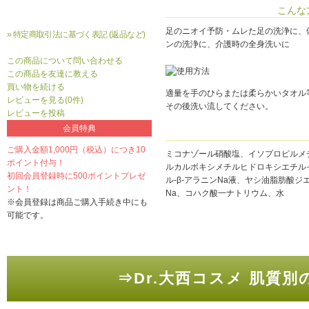
こんな
足のニオイ予防・ムレた足の洗浄に、
» 特定商取引法に基づく表記 (返品など)
ンの洗浄に、介護時の全身洗いに
この商品について問い合わせる
この商品を友達に教える
買い物を続ける
適量を手のひらまたは柔らかいタオル
レビューを見る(0件)
その後洗い流してください。
レビューを投稿
会員特典
ご購入金額1,000円（税込）につき10
ミコナゾール硝酸塩、イソプロピルメ
ポイント付与！
ルカルボキシメチルヒドロキシエチル
初回会員登録時に500ポイントプレゼ
ル-β-アラニンNa液、ヤシ油脂肪酸
ント！
Na、コハク酸一ナトリウム、水
※会員登録は商品ご購入手続き中にも
可能です。
⇒Dr.大西コスメ 肌質別