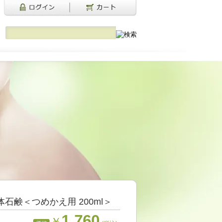
石鹸＜つめかえ用 200ml＞
1,760
￥