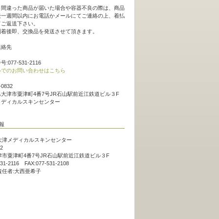
。
、間違った商品が届いた場合や容器不良の際は、商品
後一週間以内にお電話かメールにてご連絡の上、着払
てご返送下さい。
到着後即、交換品を発送させて頂きます。
連絡先
:077-531-2116
ルでのお問い合わせはこちら
-0832
大津市粟津町4番7号JR石山駅前近江鉄道ビル３F
メディカルスキンセンター
大津メディカルスキンセンター
2
市粟津町4番7号JR石山駅前近江鉄道ビル３F
531-2116 FAX:077-531-2108
責任者:大西亜希子