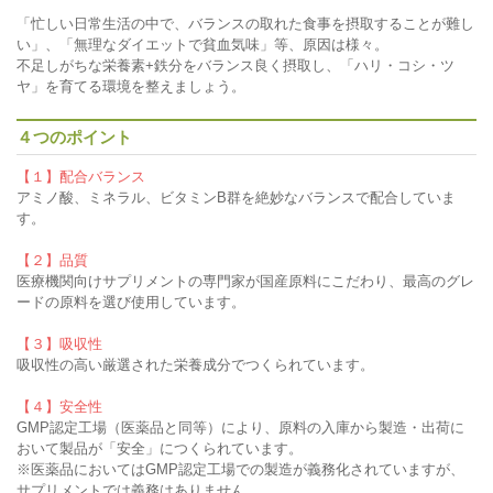
「忙しい日常生活の中で、バランスの取れた食事を摂取することが難し
い」、「無理なダイエットで貧血気味」等、原因は様々。
不足しがちな栄養素+鉄分をバランス良く摂取し、「ハリ・コシ・ツ
ヤ」を育てる環境を整えましょう。
４つのポイント
【１】配合バランス
アミノ酸、ミネラル、ビタミンB群を絶妙なバランスで配合していま
す。
【２】品質
医療機関向けサプリメントの専門家が国産原料にこだわり、最高のグレ
ードの原料を選び使用しています。
【３】吸収性
吸収性の高い厳選された栄養成分でつくられています。
【４】安全性
GMP認定工場（医薬品と同等）により、原料の入庫から製造・出荷に
おいて製品が「安全」につくられています。
※医薬品においてはGMP認定工場での製造が義務化されていますが、
サプリメントでは義務はありません。