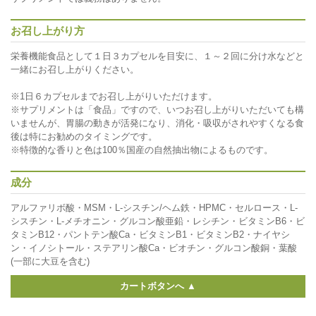
お召し上がり方
栄養機能食品として１日３カプセルを目安に、１～２回に分け水などと
一緒にお召し上がりください。
※1日６カプセルまでお召し上がりいただけます。
※サプリメントは「食品」ですので、いつお召し上がりいただいても構
いませんが、胃腸の動きが活発になり、消化・吸収がされやすくなる食
後は特にお勧めのタイミングです。
※特徴的な香りと色は100％国産の自然抽出物によるものです。
成分
アルファリボ酸・MSM・L-シスチン/ヘム鉄・HPMC・セルロース・L-
シスチン・L-メチオニン・グルコン酸亜鉛・レシチン・ビタミンB6・ビ
タミンB12・パントテン酸Ca・ビタミンB1・ビタミンB2・ナイヤシ
ン・イノシトール・ステアリン酸Ca・ビオチン・グルコン酸銅・葉酸
(一部に大豆を含む)
カートボタンへ ▲