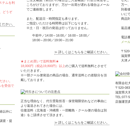
ご注文確認（前払いの場合はご入金確認）の翌日発送をこ
せん
ステムを利
ころがけておりますが、万が一出荷が遅れる場合はメール
万一
でご連絡致します。
到着
、どうぞ
いに
また、配送日・時間指定も承ります。
商品
ご指定いただける時間帯は以下になります。
ください。
※土・日・祝日の発送は行っておりません。
返品
午前中／14:00～16:00／ 16:00～18:00／
電話番号
18:00～20:00／19:00～21:00
メー
。
〒520
≫ 詳しくはこちらをご確認ください。
滋賀県
大津
★まとめ買いで送料無料★
18,000円（税込19,800円）以上
のご購入で送料無料とさせて
いただきます。
※一部クール便発送の商品の場合、通常送料との差額分を頂
戴しております。
ださい。
有限会社
メールを受信で
〒520-083
滋賀県大津
TEL:077-
正当な理由なく、代引受取拒否・保管期限切れなどの事由に
店舗運営
より返送されてきた場合には、
往復送料（北海道・沖縄県・一部離島・クール便の場合は別
絡以外に
途）をご請求させて頂きます。
譲渡・提
≫ 詳しくはこちらをご確認ください。