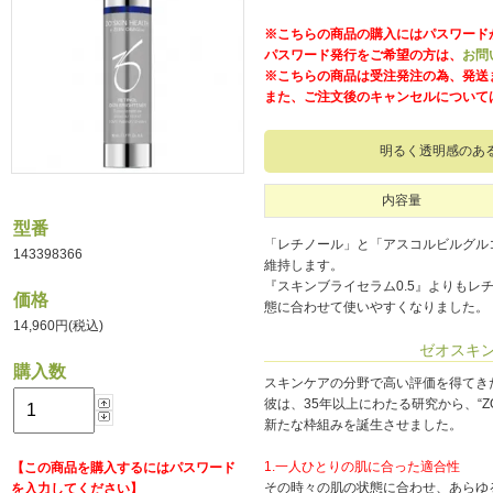
※こちらの商品の購入にはパスワード
パスワード発行をご希望の方は、
お問
※こちらの商品は受注発注の為、発送
また、ご注文後のキャンセルについて
明るく透明感のあ
内容量
型番
「レチノール」と「アスコルビルグル
143398366
維持します。
『スキンブライセラム0.5』よりもレ
価格
態に合わせて使いやすくなりました。
14,960円(税込)
ゼオスキ
購入数
スキンケアの分野で高い評価を得てき
彼は、35年以上にわたる研究から、“ZO SK
新たな枠組みを誕生させました。
1.一人ひとりの肌に合った適合性
【この商品を購入するにはパスワード
その時々の肌の状態に合わせ、あらゆ
を入力してください】