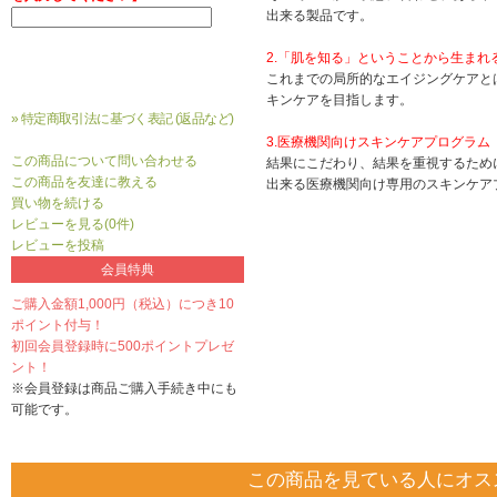
出来る製品です。
2.「肌を知る」ということから生まれ
これまでの局所的なエイジングケアと
キンケアを目指します。
» 特定商取引法に基づく表記 (返品など)
3.医療機関向けスキンケアプログラム
この商品について問い合わせる
結果にこだわり、結果を重視するため
この商品を友達に教える
出来る医療機関向け専用のスキンケア
買い物を続ける
レビューを見る(0件)
レビューを投稿
会員特典
ご購入金額1,000円（税込）につき10
ポイント付与！
初回会員登録時に500ポイントプレゼ
ント！
※会員登録は商品ご購入手続き中にも
可能です。
この商品を見ている人にオス