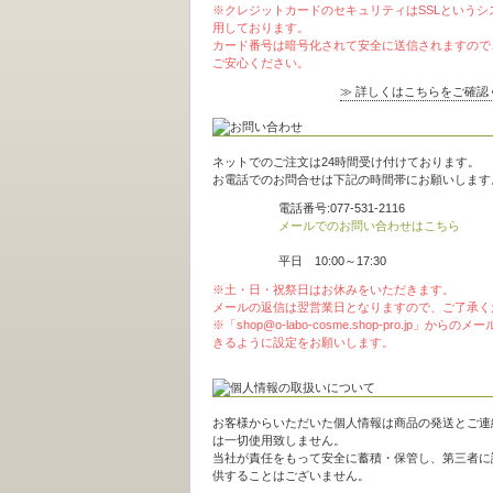
※クレジットカードのセキュリティはSSLというシ
用しております。
カード番号は暗号化されて安全に送信されますので
ご安心ください。
≫ 詳しくはこちらをご確認
ネットでのご注文は24時間受け付けております。
お電話でのお問合せは下記の時間帯にお願いします
電話番号:077-531-2116
メールでのお問い合わせはこちら
平日 10:00～17:30
※土・日・祝祭日はお休みをいただきます。
メールの返信は翌営業日となりますので、ご了承く
※「shop@o-labo-cosme.shop-pro.jp」からの
きるように設定をお願いします。
お客様からいただいた個人情報は商品の発送とご連
は一切使用致しません。
当社が責任をもって安全に蓄積・保管し、第三者に
供することはございません。