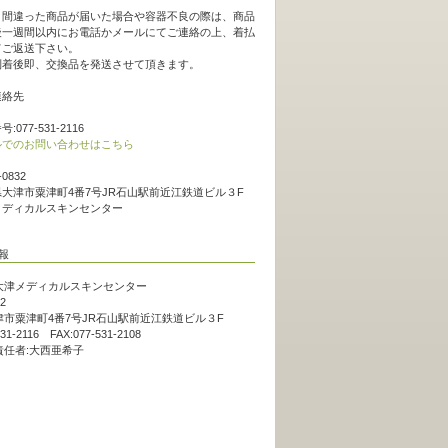
。
、間違った商品が届いた場合や容器不良の際は、商品
後一週間以内にお電話かメールにてご連絡の上、着払
てご返送下さい。
到着後即、交換品を発送させて頂きます。
連絡先
:077-531-2116
ルでのお問い合わせはこちら
-0832
大津市粟津町4番7号JR石山駅前近江鉄道ビル３F
メディカルスキンセンター
大津メディカルスキンセンター
2
市粟津町4番7号JR石山駅前近江鉄道ビル３F
531-2116 FAX:077-531-2108
責任者:大西亜希子