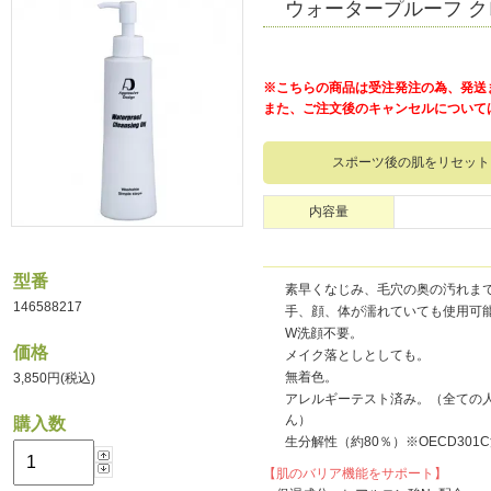
ウォータープルーフ クレ
※こちらの商品は受注発注の為、発送
また、ご注文後のキャンセルについて
スポーツ後の肌をリセット
内容量
型番
素早くなじみ、毛穴の奥の汚れま
146588217
手、顔、体が濡れていても使用可
W洗顔不要。
価格
メイク落としとしても。
無着色。
3,850円(税込)
アレルギーテスト済み。（全ての
ん）
購入数
生分解性（約80％）※OECD301
【肌のバリア機能をサポート】