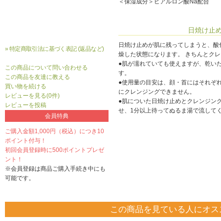
＜保湿成分＞ヒアルロン酸Na配合
日焼け止
日焼け止めが肌に残ってしまうと、酸
» 特定商取引法に基づく表記 (返品など)
燥した状態になります。 きちんとク
●肌が濡れていても使えますが、乾い
この商品について問い合わせる
す。
この商品を友達に教える
●使用量の目安は、顔・首にはそれぞれ
買い物を続ける
にクレンジングできません。
レビューを見る(0件)
●肌についた日焼け止めとクレンジン
レビューを投稿
せ、1分以上待ってぬるま湯で流して
会員特典
ご購入金額1,000円（税込）につき10
ポイント付与！
初回会員登録時に500ポイントプレゼ
ント！
※会員登録は商品ご購入手続き中にも
可能です。
この商品を見ている人にオス