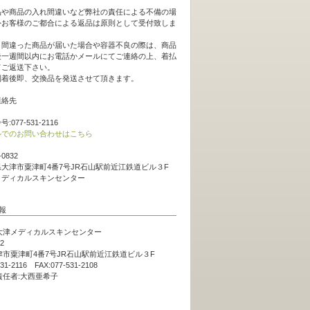
品や商品の入れ間違いなど弊社の責任による不備の場
外お客様のご都合による返品は原則として受付致しま
。
、間違った商品が届いた場合や容器不良の際は、商品
後一週間以内にお電話かメールにてご連絡の上、着払
てご返送下さい。
到着後即、交換品を発送させて頂きます。
連絡先
:077-531-2116
ルでのお問い合わせはこちら
-0832
大津市粟津町4番7号JR石山駅前近江鉄道ビル３F
メディカルスキンセンター
大津メディカルスキンセンター
2
市粟津町4番7号JR石山駅前近江鉄道ビル３F
531-2116 FAX:077-531-2108
責任者:大西亜希子