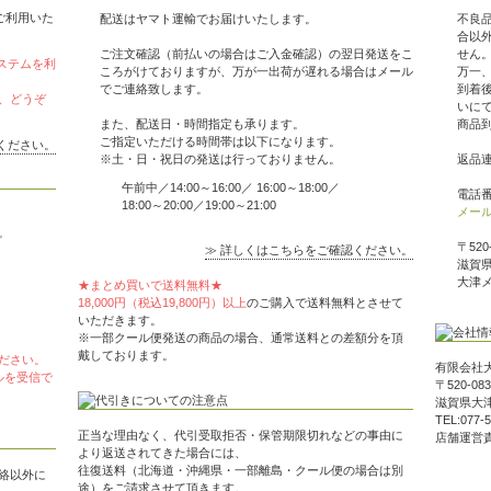
がご利用いた
配送はヤマト運輸でお届けいたします。
不良
合以
ご注文確認（前払いの場合はご入金確認）の翌日発送をこ
せん
ステムを利
ころがけておりますが、万が一出荷が遅れる場合はメール
万一
でご連絡致します。
到着
、どうぞ
いに
また、配送日・時間指定も承ります。
商品
ご指定いただける時間帯は以下になります。
ください。
※土・日・祝日の発送は行っておりません。
返品
午前中／14:00～16:00／ 16:00～18:00／
電話番号
18:00～20:00／19:00～21:00
メー
。
〒520
≫ 詳しくはこちらをご確認ください。
滋賀県
大津
★まとめ買いで送料無料★
18,000円（税込19,800円）以上
のご購入で送料無料とさせて
いただきます。
※一部クール便発送の商品の場合、通常送料との差額分を頂
戴しております。
ださい。
有限会社
メールを受信で
〒520-083
滋賀県大津
TEL:077-
正当な理由なく、代引受取拒否・保管期限切れなどの事由に
店舗運営
より返送されてきた場合には、
往復送料（北海道・沖縄県・一部離島・クール便の場合は別
絡以外に
途）をご請求させて頂きます。