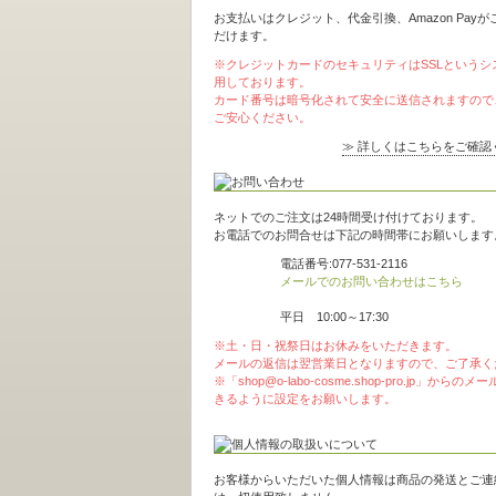
お支払いはクレジット、代金引換、Amazon Pay
だけます。
※クレジットカードのセキュリティはSSLというシ
用しております。
カード番号は暗号化されて安全に送信されますので
ご安心ください。
≫ 詳しくはこちらをご確認
ネットでのご注文は24時間受け付けております。
お電話でのお問合せは下記の時間帯にお願いします
電話番号:077-531-2116
メールでのお問い合わせはこちら
平日 10:00～17:30
※土・日・祝祭日はお休みをいただきます。
メールの返信は翌営業日となりますので、ご了承く
※「shop@o-labo-cosme.shop-pro.jp」からの
きるように設定をお願いします。
お客様からいただいた個人情報は商品の発送とご連