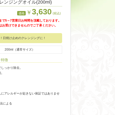
ンジングオイル(200ml)
3,630
￥
価格
(税込)
まで5～7営業日お時間を頂戴しております。
はお受けできませんのでご了承ください。
！日焼け止めのクレンジングに！
200ml（通常サイズ）
特徴
でしっかり除去。
能。
人にアレルギーが起きない保証ではありませ
C法による