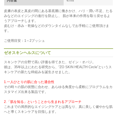
内容量
47ml
皮膚の表皮と真皮の間にある基底層に働きかけ、ハリ・潤い不足、たる
みなどのエイジングの進行を防止し、 肌が本来の作用を取り戻せるよ
うアプローチします。
皮むけ・赤み・乾燥などのダウンタイムなしでお手軽にご使用頂けま
す。
ご使用目安：1～2プッシュ
ゼオスキンヘルスについて
スキンケアの分野で高い評価を得てきた、ゼイン・オバジ。
彼は、35年以上にわたる研究から、“ZO SKIN HEALTH Circle”というス
キンケアの新たな枠組みを誕生させました。
1.一人ひとりの肌に合った適合性
その時々の肌の状態に合わせ、あらゆる角度から柔軟にプログラムをカ
スタマイズ出来る製品です。
2.「肌を知る」ということから生まれるアプローチ
これまでの局所的なエイジングケアとは異なり、真に美しく健やかな肌
へと導くスキンケアを目指します。