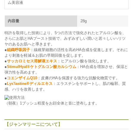
ム美容液
内容量
28g
特許を取得した技術により、5つの方法で強化されたヒアルロン酸を、
さらにお肌とHAブースト技術で、みずみずしい潤いと若々しいハリツ
ヤのあるお肌へと導きます。
●
組織呼吸因子
：線維芽細胞の活性を高めHA合成を促進します。それに
より刺激を軽減＆お肌の早期回復を促します。
●
サッカロミセス溶解液エキス
：ヒアルロン酸を強化します。
●
StimulHyal®ケトグルコン酸カルシウム
：HA合成を増加させ、保湿と
弾力性を高めます。
●
コエンザイムQ10
：皮膚のHAを保護する強力な抗酸化物質です。
●
Lys'lastine®ディルエキス
：エラスチンをサポートし、肌の輪郭、質
感、ハリを改善します。
（朝夜）1プッシュ程度をお顔全体と首に塗布します。
【ジャンマリーニについて】