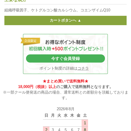
組織呼吸因子、ケトグルコン酸カルシウム、コエンザイムQ10
カートボタンへ ▲
今すぐ会員登録
ポイント制度の詳細は
コチラ
★まとめ買いで送料無料★
18,000円（税抜）以上
のご購入で送料無料となります。
※一部クール便発送の商品の場合、通常送料との差額分を頂戴しておりま
す。
2026年8月
日
月
火
水
木
金
土
1
2
3
4
5
6
7
8