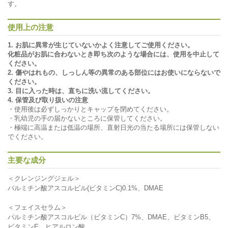
す。
使用上の注意
1. お肌に異常が生じていないかよく注意してご使用ください。
化粧品がお肌に合わないとき即ち次のような場合には、使用を中止して
ください。
2. 傷やはれもの、しっしん等の異常のある部位にはお使いにならないで
ください。
3. 目に入った時は、直ちに洗い流してください。
4. 保管及び取り扱いの注意
・使用後は必ずしっかりとキャップを閉めてください。
・乳幼児の手の届かないところに保管してください。
・極端に高温または低温の場所、直射日光の当たる場所には保管しない
でください。
主要な成分
＜クレンジングジェル＞
パルミチン酸アスコルビル(ビタミンC)0.1%、DMAE
＜フェイスセラム＞
パルミチン酸アスコルビル（ビタミンC）7%、DMAE、ビタミンB5、
ビタミンE、ヒアルロン酸