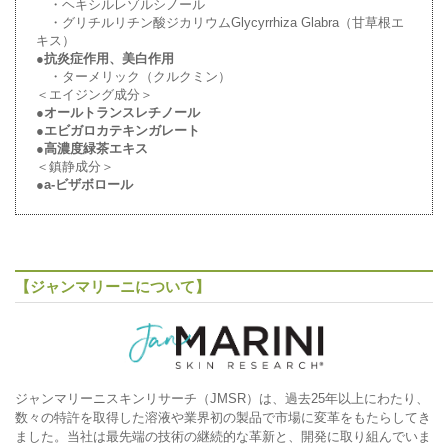
・ヘキシルレゾルシノール
・グリチルリチン酸ジカリウムGlycyrrhiza Glabra（甘草根エ
キス）
●
抗炎症作用、美白作用
・ターメリック（クルクミン）
＜エイジング成分＞
●
オールトランスレチノール
●
エビガロカテキンガレート
●
高濃度緑茶エキス
＜鎮静成分＞
●
a-ビザボロール
【ジャンマリーニについて】
ジャンマリーニスキンリサーチ（JMSR）は、過去25年以上にわたり、
数々の特許を取得した溶液や業界初の製品で市場に変革をもたらしてき
ました。当社は最先端の技術の継続的な革新と、開発に取り組んでいま