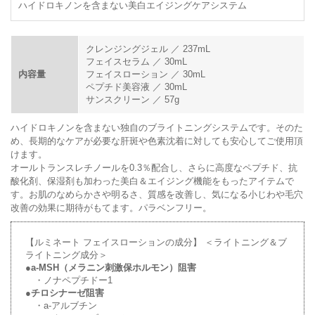
ハイドロキノンを含まない美白エイジングケアシステム
クレンジングジェル ／ 237mL
フェイスセラム ／ 30mL
内容量
フェイスローション ／ 30mL
ペプチド美容液 ／ 30mL
サンスクリーン ／ 57g
ハイドロキノンを含まない独自のブライトニングシステムです。そのた
め、長期的なケアが必要な肝斑や色素沈着に対しても安心してご使用頂
けます。
オールトランスレチノールを0.3％配合し、さらに高度なペプチド、抗
酸化剤、保湿剤も加わった美白＆エイジング機能をもったアイテムで
す。お肌のなめらかさや明るさ、質感を改善し、気になる小じわや毛穴
改善の効果に期待がもてます。パラベンフリー。
【ルミネート フェイスローションの成分】 ＜ライトニング＆ブ
ライトニング成分＞
●
a-MSH（メラニン刺激保ホルモン）阻害
・ノナペプチドー1
●
チロシナーゼ阻害
・a-アルブチン