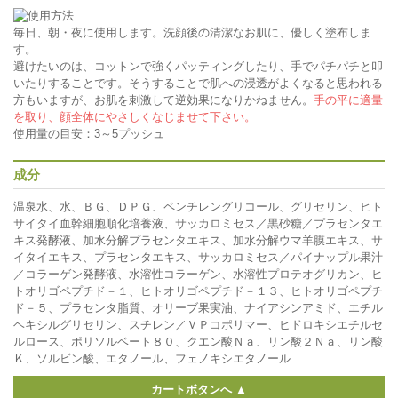
毎日、朝・夜に使用します。洗顔後の清潔なお肌に、優しく塗布しま
す。
避けたいのは、コットンで強くパッティングしたり、手でパチパチと叩
いたりすることです。そうすることで肌への浸透がよくなると思われる
方もいますが、お肌を刺激して逆効果になりかねません。
手の平に適量
を取り、顔全体にやさしくなじませて下さい。
使用量の目安：3～5プッシュ
成分
温泉水、水、ＢＧ、ＤＰＧ、ペンチレングリコール、グリセリン、ヒト
サイタイ血幹細胞順化培養液、サッカロミセス／黒砂糖／プラセンタエ
キス発酵液、加水分解プラセンタエキス、加水分解ウマ羊膜エキス、サ
イタイエキス、プラセンタエキス、サッカロミセス／パイナップル果汁
／コラーゲン発酵液、水溶性コラーゲン、水溶性プロテオグリカン、ヒ
トオリゴペプチド－１、ヒトオリゴペプチド－１３、ヒトオリゴペプチ
ド－５、プラセンタ脂質、オリーブ果実油、ナイアシンアミド、エチル
ヘキシルグリセリン、スチレン／ＶＰコポリマー、ヒドロキシエチルセ
ルロース、ポリソルベート８０、クエン酸Ｎａ、リン酸２Ｎａ、リン酸
Ｋ、ソルビン酸、エタノール、フェノキシエタノール
カートボタンへ ▲