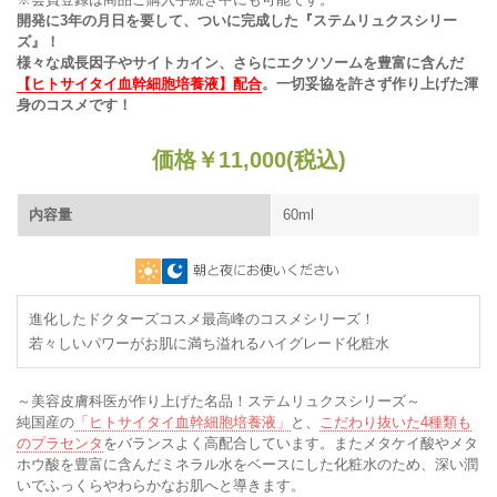
開発に3年の月日を要して、ついに完成した『ステムリュクスシリー
ズ』！
様々な成長因子やサイトカイン、さらにエクソソームを豊富に含んだ
【ヒトサイタイ血幹細胞培養液】配合
。一切妥協を許さず作り上げた渾
身のコスメです！
価格
￥
11,000
(税込)
内容量
60ml
進化したドクターズコスメ最高峰のコスメシリーズ！
若々しいパワーがお肌に満ち溢れるハイグレード化粧水
～美容皮膚科医が作り上げた名品！ステムリュクスシリーズ～
純国産の
「ヒトサイタイ血幹細胞培養液」
と、
こだわり抜いた4種類も
のプラセンタ
をバランスよく高配合しています。またメタケイ酸やメタ
ホウ酸を豊富に含んだミネラル水をベースにした化粧水のため、深い潤
いでふっくらやわらかなお肌へと導きます。