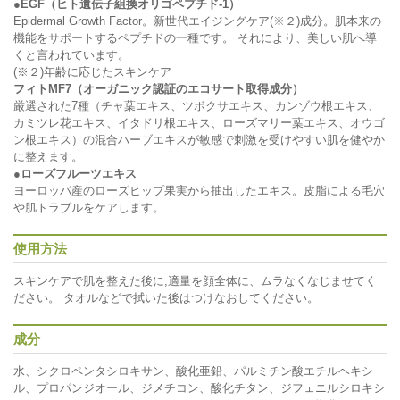
●EGF（ヒト遺伝子組換オリゴペプチド-1）
Epidermal Growth Factor。新世代エイジングケア(※２)成分。肌本来の
機能をサポートするペプチドの一種です。 それにより、美しい肌へ導
くと言われています。
(※２)年齢に応じたスキンケア
フィトMF7（オーガニック認証のエコサート取得成分）
厳選された7種（チャ葉エキス、ツボクサエキス、カンゾウ根エキス、
カミツレ花エキス、イタドリ根エキス、ローズマリー葉エキス、オウゴ
ン根エキス）の混合ハーブエキスが敏感で刺激を受けやすい肌を健やか
に整えます。
●ローズフルーツエキス
ヨーロッパ産のローズヒップ果実から抽出したエキス。皮脂による毛穴
や肌トラブルをケアします。
使用方法
スキンケアで肌を整えた後に,適量を顔全体に、ムラなくなじませてく
ださい。 タオルなどで拭いた後はつけなおしてください。
成分
水、シクロペンタシロキサン、酸化亜鉛、パルミチン酸エチルヘキシ
ル、プロパンジオール、ジメチコン、酸化チタン、ジフェニルシロキシ