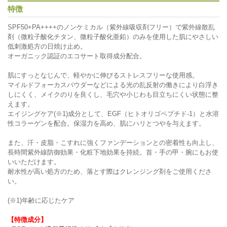
特徴
SPF50+PA++++のノンケミカル（紫外線吸収剤フリー）で紫外線散乱
剤（微粒子酸化チタン、微粒子酸化亜鉛）のみを使用した肌にやさしい
低刺激処方の日焼け止め。
オーガニック認証のエコサート取得成分配合。
肌にすっとなじんで、軽やかに伸びるストレスフリーな使用感。
マイルドフォーカスパウダーなどによる光の乱反射の働きにより白浮き
しにくく、メイクのりを良くし、毛穴や小じわも目立ちにくい状態に整
えます。
エイジングケア(※1)成分として、EGF（ヒトオリゴペプチド-1）と水溶
性コラーゲンを配合。保湿力を高め、肌にハリとつやを与えます。
また、汗・皮脂・こすれに強くファンデーションとの密着性も向上し、
長時間紫外線防御効果・化粧下地効果を持続。首・手の甲・腕にもお使
いいただけます。
耐水性が高い処方のため、落とす際はクレンジング剤をご使用くださ
い。
(※1)年齢に応じたケア
【特徴成分】