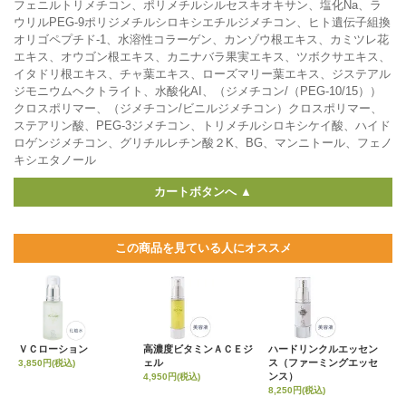
フェニルトリメチコン、ポリメチルシルセスキオキサン、塩化Na、ラ
ウリルPEG-9ポリジメチルシロキシエチルジメチコン、ヒト遺伝子組換
オリゴペプチド-1、水溶性コラーゲン、カンゾウ根エキス、カミツレ花
エキス、オウゴン根エキス、カニナバラ果実エキス、ツボクサエキス、
イタドリ根エキス、チャ葉エキス、ローズマリー葉エキス、ジステアル
ジモニウムヘクトライト、水酸化AI、（ジメチコン/（PEG-10/15））
クロスポリマー、（ジメチコン/ビニルジメチコン）クロスポリマー、
ステアリン酸、PEG-3ジメチコン、トリメチルシロキシケイ酸、ハイド
ロゲンジメチコン、グリチルレチン酸２K、BG、マンニトール、フェノ
キシエタノール
カートボタンへ ▲
この商品を見ている人にオススメ
ＶＣローション
高濃度ビタミンＡＣＥジ
ハードリンクルエッセン
ェル
ス（ファーミングエッセ
3,850円(税込)
ンス）
4,950円(税込)
8,250円(税込)