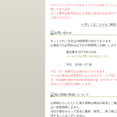
※クレジットカードのセキュリティはSSLというシ
用しております。
カード番号は暗号化されて安全に送信されますので
ご安心ください。
≫ 詳しくはこちらをご確認
ネットでのご注文は24時間受け付けております。
お電話でのお問合せは下記の時間帯にお願いします
電話番号:077-531-2116
メールでのお問い合わせはこちら
平日 10:00～17:30
※土・日・祝祭日はお休みをいただきます。
メールの返信は翌営業日となりますので、ご了承く
※「shop@o-labo-cosme.shop-pro.jp」からの
きるように設定をお願いします。
お客様からいただいた個人情報は商品の発送とご連
は一切使用致しません。
当社が責任をもって安全に蓄積・保管し、第三者に
供することはございません。