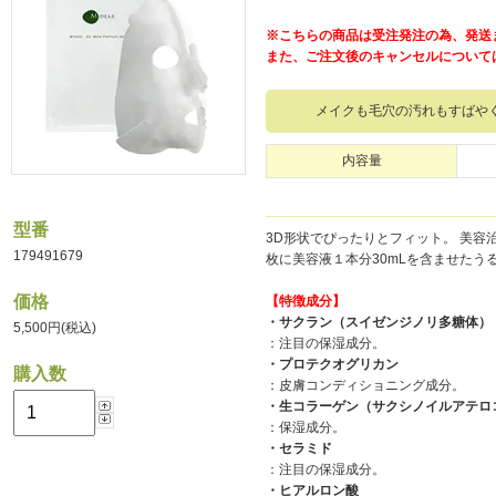
※こちらの商品は受注発注の為、発送
また、ご注文後のキャンセルについて
メイクも毛穴の汚れもすばや
内容量
型番
3D形状でぴったりとフィット。 美容
179491679
枚に美容液１本分30mLを含ませたう
価格
【特徴成分】
・サクラン（スイゼンジノリ多糖体）
5,500円(税込)
：注目の保湿成分。
・プロテクオグリカン
購入数
：皮膚コンディショニング成分。
・生コラーゲン（サクシノイルアテロ
：保湿成分。
・セラミド
：注目の保湿成分。
・ヒアルロン酸