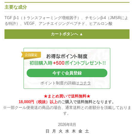
主要な成分
TGF β-1（トランスフォーミング増殖因子）、チモシンβ-4（JMSRによ
る特許）、VEGF、アンチエイジングペプチド、ヒアルロン酸
カートボタンへ ▲
今すぐ会員登録
ポイント制度の詳細は
コチラ
★まとめ買いで送料無料★
18,000円（税抜）以上
のご購入で送料無料となります。
※一部クール便発送の商品の場合、通常送料との差額分を頂戴しておりま
す。
2026年8月
日
月
火
水
木
金
土