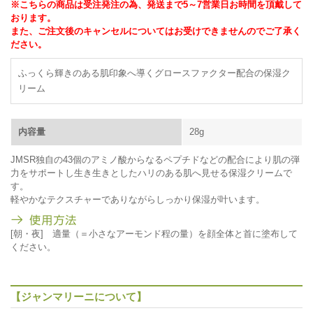
※こちらの商品は受注発注の為、発送まで5～7営業日お時間を頂戴して
おります。
また、ご注文後のキャンセルについてはお受けできませんのでご了承く
ださい。
ふっくら輝きのある肌印象へ導くグロースファクター配合の保湿ク
リーム
内容量
28g
JMSR独自の43個のアミノ酸からなるペプチドなどの配合により肌の弾
力をサポートし生き生きとしたハリのある肌へ見せる保湿クリームで
す。
軽やかなテクスチャーでありながらしっかり保湿が叶います。
[朝・夜] 適量（＝小さなアーモンド程の量）を顔全体と首に塗布して
ください。
【ジャンマリーニについて】