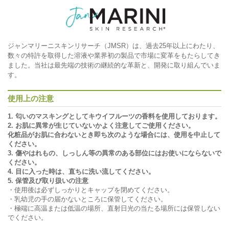
ジャンマリーニスキンリサーチ（JMSR）は、過去25年以上にわたり、
数々の特許を取得した溶液や業界初の製品で市場に変革をもたらしてき
ました。当社は最先端の技術の継続的な革新と、開発に取り組んでいま
す。
使用上の注意
1. 匂いのマスキングとしてキウイフルーツの香料を使用しております。
2. お肌に異常が生じていないかよく注意してご使用ください。
化粧品がお肌に合わないとき即ち次のような場合には、使用を中止して
ください。
3. 傷やはれもの、しっしん等の異常のある部位にはお使いにならないで
ください。
4. 目に入った時は、直ちに洗い流してください。
5. 保管及び取り扱いの注意
・使用後は必ずしっかりとキャップを閉めてください。
・乳幼児の手の届かないところに保管してください。
・極端に高温または低温の場所、直射日光の当たる場所には保管しない
でください。