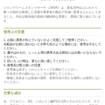
ジャンマリーニスキンリサーチ（JMSR）は、過去25年以上にわたり、
数々の特許を取得した溶液や業界初の製品で市場に変革をもたらしてき
ました。当社は最先端の技術の継続的な革新と、開発に取り組んでいま
す。
使用上の注意
1. お肌に異常が生じていないかよく注意してご使用ください。
化粧品がお肌に合わないとき即ち次のような場合には、使用を中止して
ください。
2. 傷やはれもの、しっしん等の異常のある部位にはお使いにならないで
ください。
3. 目に入った時は、直ちに洗い流してください。
4. 保管及び取り扱いの注意
・使用後は必ずしっかりとキャップを閉めてください。
・乳幼児の手の届かないところに保管してください。
・極端に高温または低温の場所、直射日光の当たる場所には保管しない
でください。
主要な成分
水、グリセリン、BG、ジオレイン酸PEG-120メチルグルコース、ラウ