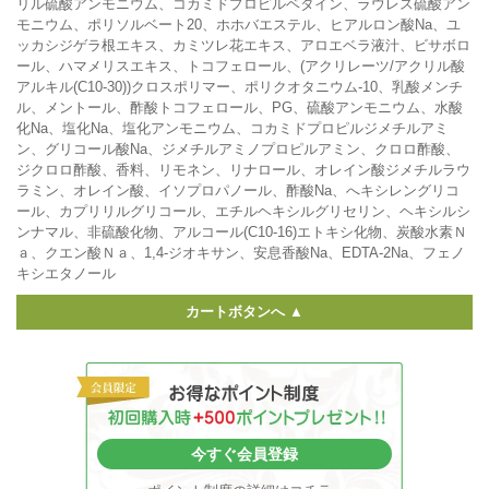
リル硫酸アンモニウム、コカミドプロピルベタイン、ラウレス硫酸アン
モニウム、ポリソルベート20、ホホバエステル、ヒアルロン酸Na、ユ
ッカシジゲラ根エキス、カミツレ花エキス、アロエベラ液汁、ビサボロ
ール、ハマメリスエキス、トコフェロール、(アクリレーツ/アクリル酸
アルキル(C10-30))クロスポリマー、ポリクオタニウム-10、乳酸メンチ
ル、メントール、酢酸トコフェロール、PG、硫酸アンモニウム、水酸
化Na、塩化Na、塩化アンモニウム、コカミドプロピルジメチルアミ
ン、グリコール酸Na、ジメチルアミノプロピルアミン、クロロ酢酸、
ジクロロ酢酸、香料、リモネン、リナロール、オレイン酸ジメチルラウ
ラミン、オレイン酸、イソプロパノール、酢酸Na、へキシレングリコ
ール、カプリリルグリコール、エチルヘキシルグリセリン、ヘキシルシ
ンナマル、非硫酸化物、アルコール(C10-16)エトキシ化物、炭酸水素Ｎ
ａ、クエン酸Ｎａ、1,4-ジオキサン、安息香酸Na、EDTA-2Na、フェノ
キシエタノール
カートボタンへ ▲
今すぐ会員登録