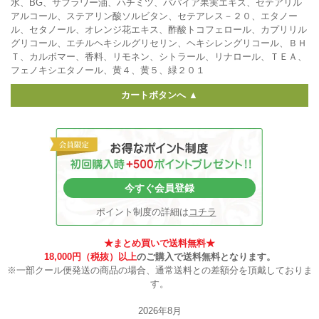
水、BG、サフラワー油、ハチミツ、パパイア果実エキス、セテアリル
アルコール、ステアリン酸ソルビタン、セテアレス－２０、エタノー
ル、セタノール、オレンジ花エキス、酢酸トコフェロール、カプリリル
グリコール、エチルヘキシルグリセリン、ヘキシレングリコール、ＢＨ
Ｔ、カルボマー、香料、リモネン、シトラール、リナロール、ＴＥＡ、
フェノキシエタノール、黄４、黄５、緑２０１
カートボタンへ ▲
今すぐ会員登録
ポイント制度の詳細は
コチラ
★まとめ買いで送料無料★
18,000円（税抜）以上
のご購入で送料無料となります。
※一部クール便発送の商品の場合、通常送料との差額分を頂戴しておりま
す。
2026年8月