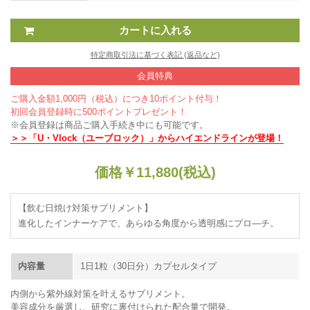
特定商取引法に基づく表記 (返品など)
会員特典
ご購入金額1,000円（税込）につき10ポイント付与！
初回会員登録時に500ポイントプレゼント！
※会員登録は商品ご購入手続き中にも可能です。
＞＞「U・Vlock（ユーブロック）」からハイエンドラインが登場！
価格
￥
11,880
(税込)
【飲む日焼け対策サプリメント】
進化したインナーケアで、あらゆる角度から透明感にプロ―チ。
内容量
1日1粒（30日分）カプセルタイプ
内側から紫外線対策を叶えるサプリメント。
美容成分を厳選し、研究に裏付けられた配合量で開発。