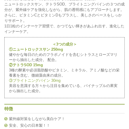
ニュートロックスサン、テトラSOD、ブライトニングパインの３つの成
分が、紫外線ケアを強化しながら、肌の透明感にもアプローチします。
さらに、ビタミンCとビタミンDもプラスし、美しさのベースをしっか
りサポート。
1日1粒のインナーケア習慣で、かつてない輝きがあふれ出す、進化した
インナーケア。
＜3つの成分＞
①ニュートロックスサン 250mg
健やかな毎日のためのフラボノイドを含むシトラスとローズマリ
ーから抽出した成分。 配合。
②テトラSOD 15mg
3種の酵素や必須脂肪酸やビタミン、ミネラル、アミノ酸などの栄
養素を含む、微細藻由来の成分。
③ブライトニングパイン 30mg
美容を意識する方々から注目を集めている、パイナップルの果実
から抽出した成分。
特徴
紫外線対策をしながら美白ケア！
安全、安心の日本製！！