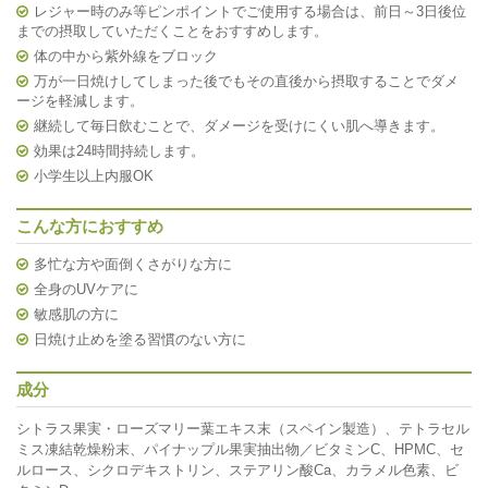
レジャー時のみ等ピンポイントでご使用する場合は、前日～3日後位
までの摂取していただくことをおすすめします。
体の中から紫外線をブロック
万が一日焼けしてしまった後でもその直後から摂取することでダメ
ージを軽減します。
継続して毎日飲むことで、ダメージを受けにくい肌へ導きます。
効果は24時間持続します。
小学生以上内服OK
こんな方におすすめ
多忙な方や面倒くさがりな方に
全身のUVケアに
敏感肌の方に
日焼け止めを塗る習慣のない方に
成分
シトラス果実・ローズマリー葉エキス末（スペイン製造）、テトラセル
ミス凍結乾燥粉末、パイナップル果実抽出物／ビタミンC、HPMC、セ
ルロース、シクロデキストリン、ステアリン酸Ca、カラメル色素、ビ