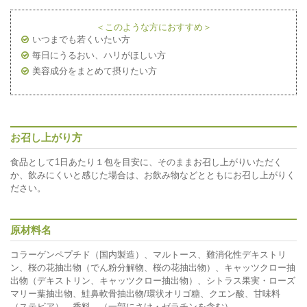
＜このような方におすすめ＞
いつまでも若くいたい方
毎日にうるおい、ハリがほしい方
美容成分をまとめて摂りたい方
お召し上がり方
食品として1日あたり１包を目安に、そのままお召し上がりいただく
か、飲みにくいと感じた場合は、お飲み物などとともにお召し上がりく
ださい。
原材料名
コラーゲンペプチド（国内製造）、マルトース、難消化性デキストリ
ン、桜の花抽出物（でん粉分解物、桜の花抽出物）、キャッツクロー抽
出物（デキストリン、キャッツクロー抽出物）、シトラス果実・ローズ
マリー葉抽出物、鮭鼻軟骨抽出物/環状オリゴ糖、クエン酸、甘味料
（ステビア）、香料、（一部にさけ・ゼラチンを含む）