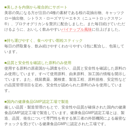
■美しさを内側から複合的にサポート
美容の気になる方が注目の4種の素材である桜の花抽出物、キャッツク
ロー抽出物、シトラス・ローズマリーエキス（ニュートロックスサン
®）、プロテオグリカンを贅沢に配合しました。また毎日続けていただ
けるように、おいしく飲みやすい
パイナップル風味
に仕上げました。
■持ち運びやすく、食べやすい顆粒スティック
毎日の摂取量を、飲み続けやすくわかりやすい1包に配合し、包装して
います。
■品質と安全性を確認した原料のみ使用
使用する原料の原産国から調査を行い、品質と安全性を確認した原料の
み使用しています。すべて使用原料、由来原料、加工国の情報を開示し
ています。また、残留農薬、菌検査、製造工程、原料規格、安定性など
の品質管理項目を定め、安全性が認められた原料のみを使用していま
す。
■国内の健康食品GMP認定工場で製造
厳しい品質・製造管理のもとで、安全性や品質が確保された国内の健康
食品GMP認定工場で製造しています。健康食品GMP認定工場とは、製
造、品質、衛生について専門性を有する第三者の外部機関による厳密な
チェックを受けている健康食品GMPに認定された工場です。