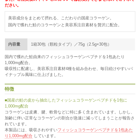
ださい。
美容成分をまとめて摂れる、こだわりの国産コラーゲン。
国内で獲れた鮭のコラーゲンと美容系注目素材を贅沢に配合。
内容量
1箱30包（顆粒タイプ）／75g（2.5g×30包）
国内で獲れた鮭由来のフィッシュコラーゲンペプチドを1包あたり
1,000mg配合。
吸収性に配慮し、美容系注目素材4種を組み合わせ、毎日続けやすいパ
イナップル風味に仕上げました。
特徴
■国産の鮭の皮から抽出したフィッシュコラーゲンペプチドを1包に
1,000mg配合
コラーゲンは皮膚、腱、軟骨などに特に多く含まれています。しかし、
加齢に伴い正常なコラーゲンの割合が急速に減ってしまうことが報告さ
れています。
本製品には、吸収されやすい
フィッシュコラーゲンペプチドを1包あた
り1,000mg配合
しています。