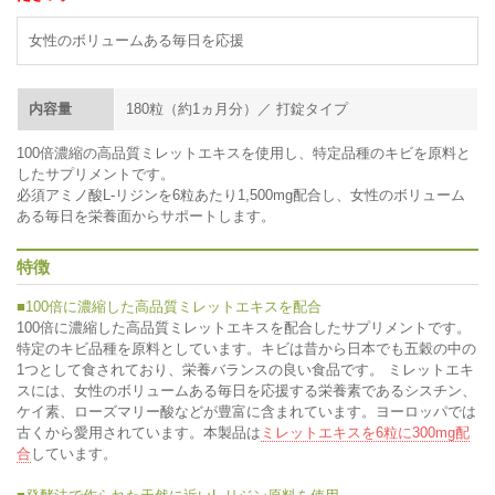
女性のボリュームある毎日を応援
内容量
180粒（約1ヵ月分）／ 打錠タイプ
100倍濃縮の高品質ミレットエキスを使用し、特定品種のキビを原料と
したサプリメントです。
必須アミノ酸L-リジンを6粒あたり1,500mg配合し、女性のボリューム
ある毎日を栄養面からサポートします。
特徴
■100倍に濃縮した高品質ミレットエキスを配合
100倍に濃縮した高品質ミレットエキスを配合したサプリメントです。
特定のキビ品種を原料としています。キビは昔から日本でも五穀の中の
1つとして食されており、栄養バランスの良い食品です。 ミレットエキ
スには、女性のボリュームある毎日を応援する栄養素であるシスチン、
ケイ素、ローズマリー酸などが豊富に含まれています。ヨーロッパでは
古くから愛用されています。本製品は
ミレットエキスを6粒に300mg配
合
しています。