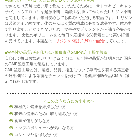
■発酵法で作られた天然に近いL-リジン原料を使用
できるだけ天然に近い形で飲んでいただくために、サトウキビ、キャッ
サバ、トウモロコシを起源原料に発酵法を用いて作られたL-リジン原料
を使用しています。毎日安心してお飲みいただける製品です。 L-リジン
は必須アミノ酸です。体のたんぱく質の構成に必要な成分です。体の中
で作り出すことができないため、食事やサプリメントから補う必要があ
ります。 女性のボリュームある毎日を応援する栄養素として高い評価
を受けています。本製品は
L-リジンを6粒に1,500mg配合
しています。
■安全性や品質が証明された健康食品GMP認定工場で製造
安心して毎日お飲みいただけるように、安全性や品質が証明された国内
のGMP認定工場で製造しています。
GMP認定工場とは、製造、品質、衛生について専門性を有する第三者
の外部機関による厳密なチェックを受けている健康補助食品GMPに認
定された工場です。
＜このような方におすすめ＞
積極的に健康を維持したい方
将来の健康のために取り組みたい方
食事が偏りがちな方
トップのボリュームが気になる方
コシやツヤを保ちたい方