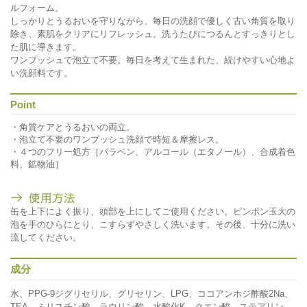
ルフォーム。
しっかりとうるおいを守りながら、毎日の洗顔で優しく古い角質を取り
除き、素肌をクリアにリフレッシュ。洗うたびにつるんとすっきりとし
た肌に導きます。
ワンプッシュで泡立て不要。毎日を考えて生まれた、続けやすい心地よ
い洗顔料です。
Point
・角質ケアとうるおいの両立。
・泡立て不要のワンプッシュ洗顔で時短＆摩擦レス。
・４つのフリー処方［パラベン、アルコール（エタノール）、合成着色
料、鉱物油］
缶を上下によく振り、頭部を上にしてご使用ください。ピンポン玉大の
泡を手のひらにとり、こすらずやさしく洗います。その後、十分に洗い
流してください。
成分
水、PPG-9ジグリセリル、グリセリン、LPG、ココアンホジ酢酸2Na、
TEA、ミリスチン酸、ラウリン酸、水酸化K、クエン酸、ステアリン